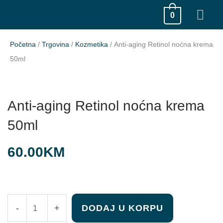
Skip
MA
0
to
ME
content
Početna
/
Trgovina
/
Kozmetika
/ Anti-aging Retinol noćna krema
50ml
Anti-aging Retinol noćna krema
50ml
60.00
KM
Anti-
-
+
DODAJ U KORPU
aging