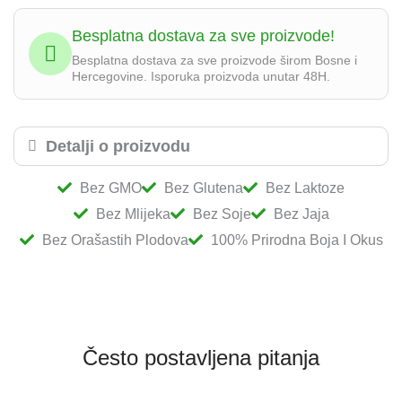
Retinol
Besplatna dostava za sve proizvode!
noćna
Besplatna dostava za sve proizvode širom Bosne i
krema
Hercegovine. Isporuka proizvoda unutar 48H.
50ml
količina
Detalji o proizvodu
Bez GMO
Bez Glutena
Bez Laktoze
Bez Mlijeka
Bez Soje
Bez Jaja
Bez Orašastih Plodova
100% Prirodna Boja I Okus
Često postavljena pitanja