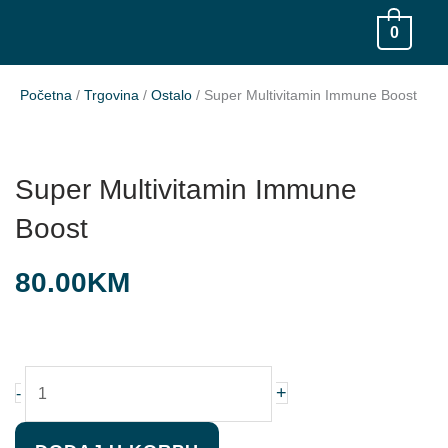
Skip
0
to
content
Početna
/
Trgovina
/
Ostalo
/ Super Multivitamin Immune Boost
Super Multivitamin Immune
Boost
80.00
KM
Super
+
-
Multivitamin
Immune