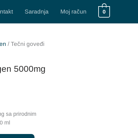
ntakt
Saradnja
Moj račun
0
en
/ Tečni goveđi
agen 5000mg
g sa prirodnim
0 ml