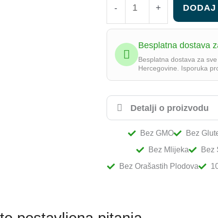
-
+
DODAJ
goveđi
kolagen
Besplatna dostava z
5000mg
Besplatna dostava za sve
količina
Hercegovine. Isporuka pr
Detalji o proizvodu
Bez GMO
Bez Glut
Bez Mlijeka
Bez 
Bez Orašastih Plodova
1