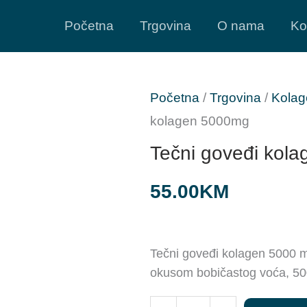
Početna
Trgovina
O nama
Ko
Početna
/
Trgovina
/
Kolag
kolagen 5000mg
Tečni goveđi kol
55.00
KM
Tečni goveđi kolagen 5000 m
okusom bobičastog voća, 50
Tečni