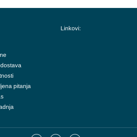
Linkovi:
ine
 dostava
tnosti
jena pitanja
as
adnja
I
F
T