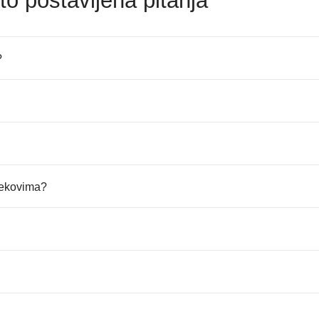
to postavljena pitanja
?
ijekovima?