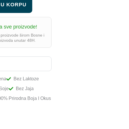
 U KORPU
a sve proizvode!
 proizvode širom Bosne i
oizvoda unutar 48H.
ena
Bez Laktoze
Soje
Bez Jaja
00% Prirodna Boja I Okus