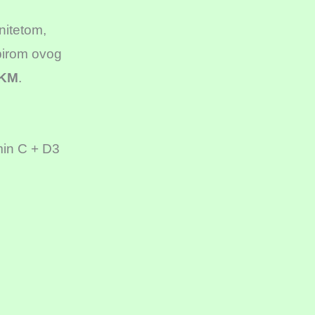
nitetom,
birom ovog
5KM
.
min C + D3